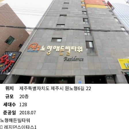
위치
제주특별자치도 제주시 원노형6길 22
규모
20층
세대수
128
준공일
2018.07
노형해든빌타워
레지던스이타스1