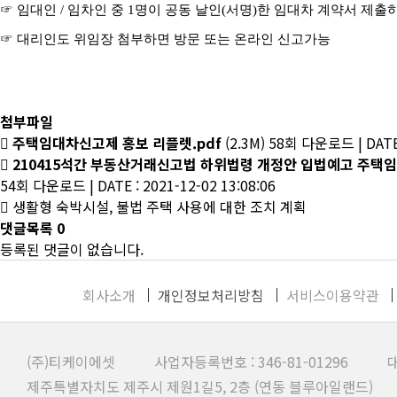
☞ 임대인 / 임차인 중 1명이 공동 날인(서명)한 임대차 계약서 제
☞ 대리인도 위임장 첨부하면 방문 또는 온라인 신고가능
첨부파일
주택임대차신고제 홍보 리플렛.pdf
(2.3M)
58회 다운로드
|
DATE
210415석간 부동산거래신고법 하위법령 개정안 입법예고 주택임
54회 다운로드
|
DATE : 2021-12-02 13:08:06
생활형 숙박시설, 불법 주택 사용에 대한 조치 계획
댓글목록
0
등록된 댓글이 없습니다.
회사소개
개인정보처리방침
서비스이용약관
(주)티케이에셋 사업자등록번호 : 346-81-01296 대
제주특별자치도 제주시 제원1길5, 2층 (연동 블루아일랜드)