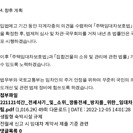
4. 향후 계획
입법예고 기간 동안 각계각층의 의견을 수렴하여 ｢주택임대차보호법｣ 
을 확정한 후, 법제처 심사 및 차관·국무회의를 거쳐 내년 초 법률안은
포·시행하겠습니다.
이후 ｢주택임대차보호법｣과 ｢집합건물의 소유 및 관리에 관한 법률｣
수 있도록 노력하겠습니다.
법무부와 국토교통부는 임차인의 주거 안정을 위하여 꾸준히 국민의 
도개선 및 관련 법제 정비에 힘쓰도록 하겠습니다.
첨부파일
221121석간_전세사기_및_소위_깡통전세_방지를_위한_임대
팀.pdf
(1,016.2K)
49회 다운로드
|
DATE : 2022-12-05 14:01:28
생활형 숙박시설 규제
전월세 신고 시 임대차 계약서 제출 기준 관련
댓글목록
0