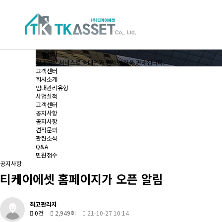
고객센터
임대보장 서비스로 임대인과 임차인 더욱 편해집니다.
고객센터
회사소개
임대관리유형
사업실적
고객센터
공지사항
공지사항
견적문의
관련소식
Q&A
민원접수
공지사항
티케이에셋 홈페이지가 오픈 알림
최고관리자
0건
2,949회
21-10-27 10:14