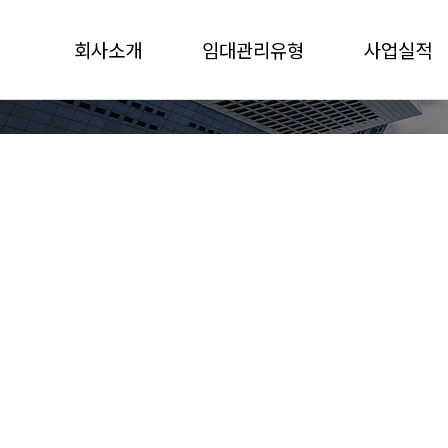
회사소개
임대관리유형
사업실적
임대마스터 연혁
일반위탁관리형
관리단지
CEO 인사말
자기관리형
경영철학(이념)
마스터리스관리형
협력업체
조직도
찾아오는 길