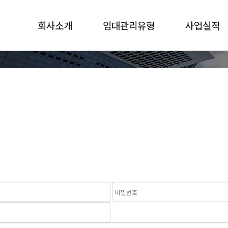
회사소개
임대관리유형
사업실적
임대마스터 연혁
일반위탁관리형
관리단지
CEO 인사말
자기관리형
경영철학(이념)
마스터리스관리형
협력업체
조직도
찾아오는 길